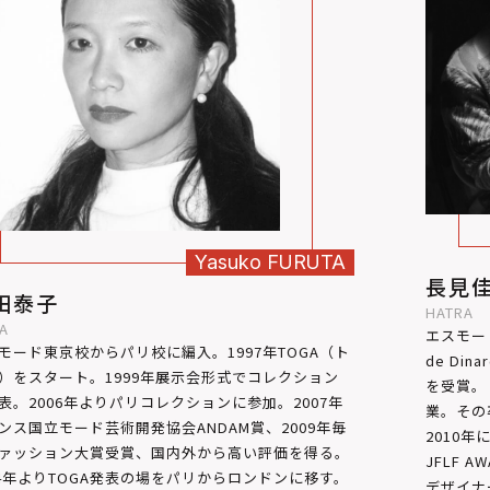
Yasuko
FURUTA
長見
田泰子
HATRA
A
エスモー
モード東京校からパリ校に編入。1997年TOGA（ト
de Dina
）をスタート。1999年展示会形式でコレクション
を受賞。
表。2006年よりパリコレクションに参加。2007年
業。その
ンス国立モード芸術開発協会ANDAM賞、2009年毎
2010年
ァッション大賞受賞、国内外から高い評価を得る。
JFLF 
14年よりTOGA発表の場をパリからロンドンに移す。
デザイナ