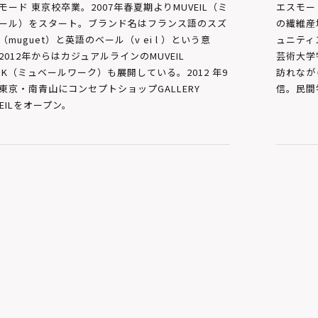
モード 東京校卒業。2007年春夏期よりMUVEIL（ミ
エスモー
ール）をスタート。ブランド名はフランス語のスズ
の繊維産
（muguet）と英語のベール（v ei l ）という意
ュニティ
2012年からはカジュアルラインのMUVEIL
芸術大学
RK（ミュベールワーク）も展開している。2012 年9
訪れなが
東京・南青山にコンセプトショップGALLERY
信。民間
VEILをオープン。