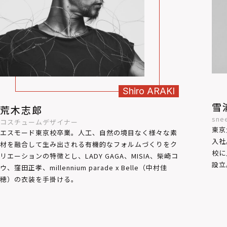
Shiro
ARAKI
雪
荒木志郎
sne
コスチュームデザイナー
東京
エスモード東京校卒業。人工、自然の境目なく様々な素
入社
材を融合して生み出される有機的なフォルムづくりをク
校に
リエーションの特徴とし、LADY GAGA、MISIA、柴崎コ
設立
ウ、窪田正孝、millennium parade x Belle（中村佳
穂）の衣装を手掛ける。