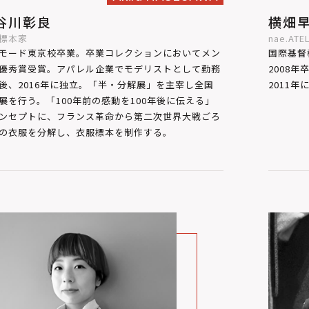
谷川彰良
横畑
標本家
nae.ATE
モード東京校卒業。卒業コレクションにおいてメン
国際基督
優秀賞受賞。アパレル企業でモデリストとして勤務
2008
後、2016年に独立。「半・分解展」を主宰し全国
2011年に
展を行う。「100年前の感動を100年後に伝える」
ンセプトに、フランス革命から第二次世界大戦ごろ
の衣服を分解し、衣服標本を制作する。