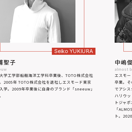
Seiko
YUKIURA
浦聖子
中嶋
euw
almost b
大学工学部船舶海洋工学科卒業後、TOTO株式会社
エスモー
。2005年 TOTO株式会社を退社しエスモード東京
卒業。そ
入学。2009年卒業後に自身のブランド「sneeuw」
でアシス
。
ハリウッ
トジャポ
「ALM
ト。20