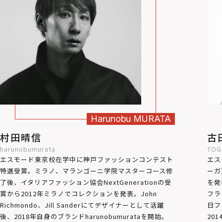
Harunobu
MURATA
村田晴信
古
harunobumurata
TOG
エスモード東京校在学中に神戸ファッションコンテスト
エス
特選受賞。ミラノ、マランゴーニ学院マスターコース修
ーガ
了後、イタリアファッション協会NextGenerationの受
を発
賞から2012年ミラノでコレクションを発表。John
フラ
Richmondo、Jill Sanderにてデザイナーとして活躍
日フ
後、2018年自身のブランドharunobumurataを開始。
20