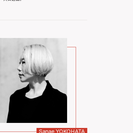
Sanae
YOKOHATA