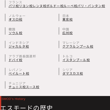
フランス
パリ校
リヨン校
レンヌ校
ボルドー校
ルーベ校
パリ・パンタン校
ノルウェー
日本
オスロ校
東京校
韓国
中国
ソウル校
広州校
インドネシア
マレーシア
ジャカルタ校
クアラルンプール校
アラブ首長国連邦
トルコ
ドバイ校
イスタンブール校
レバノン
シリア
ベイルート校
ダマスカス校
チュニジア
チュニス校
スース校
ESMOD's History
エスモードの歴史