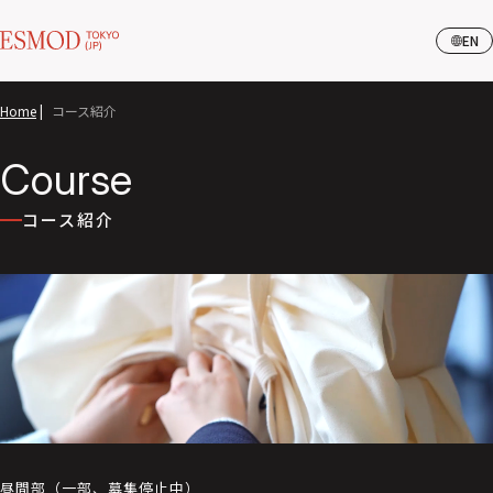
EN
Home
|
コース紹介
Course
コース紹介
昼間部（一部、募集停止中）