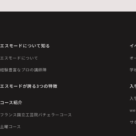
エスモードについて知る
イ
エスモードについて
オ
経験豊富なプロの講師陣
学
エスモードが誇る3つの特徴
入
入
コース紹介
w
フランス国立工芸院バチェラーコース
サ
土曜コース