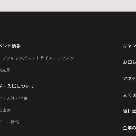
ベント情報
キャ
ープンキャンパス / トライアルレッスン
お知
校見学
アク
学・入試について
よく
学・入試・学費
eb出願
資料
ポート情報
企業