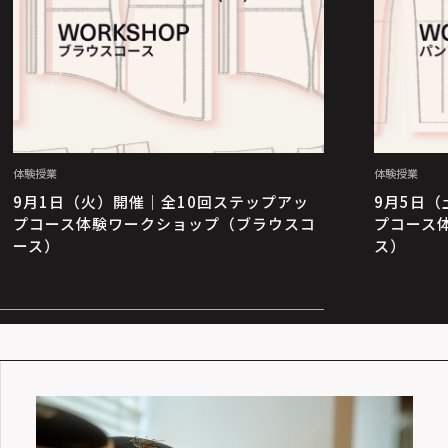
体験授業
体験授業
9月1日（火）開催｜全10回ステップアッ
9月5日
プコース体験ワークショップ（ブラウスコ
プコース
ース）
ス）