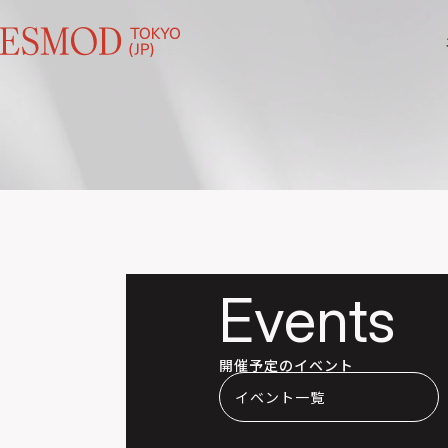
世界の
サマーフェスティバル
FASHION
に
繋がる道がここにはある
ファッションショー
more
Events
開催予定のイベント
イベント
一覧