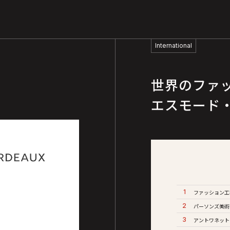
International
世界のファ
エスモード
1
ファッション工科大
2
パーソンズ美術
3
アントワネット