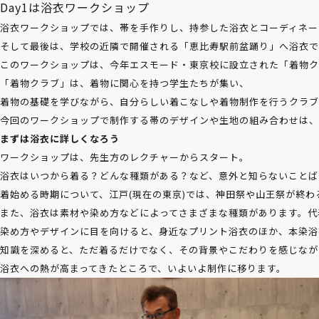
Day1は浴衣ワークショップ
浴衣ワークショップでは、帯を手作りし、持参した浴衣とコーディネー
そして最後は、学校の近隣で開催される「恵比寿駅前盆踊り」へ浴衣で
このワークショップは、今年エスモード・東京校に設立された「着物ク
「着物クラブ」は、着物に関心を持つ学生たちが集い、
着物の基礎を学びながら、自分らしい着こなしや着物制作を行うクラブ
今回のワークショップで制作する帯のデザインや生地の組み合わせは、
まずは浴衣に詳しくなろう
ワークショップは、先生方のレクチャーからスタート。
浴衣はいつから着る？どんな種類がある？など、意外と知らないことば
着始める時期について、江戸(現在の東京)では、神田祭や山王祭が終わ
また、浴衣は素材や染め方などによってさまざまな種類があります。
代
染め方やデザインに目を向けると、身近なプリント浴衣のほか、本染浴
知識を深めると、ただ着るだけでなく、その背景やこだわりを感じなが
浴衣への熱が高まってきたところで、いよいよ制作に移ります。