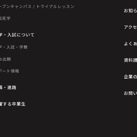
ープンキャンパス / トライアルレッスン
お知
校見学
アク
学・入試について
よく
学・入試・学費
eb出願
資料
ポート情報
企業
職・進路
お問
躍する卒業生