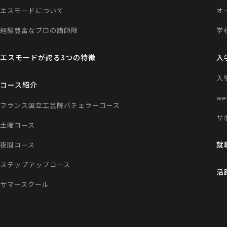
エスモードについて
オ
経験豊富なプロの講師陣
学
エスモードが誇る3つの特徴
入
入
コース紹介
w
フランス国立工芸院バチェラーコース
サ
土曜コース
就
夜間コース
ステップアップコース
活
サマースクール